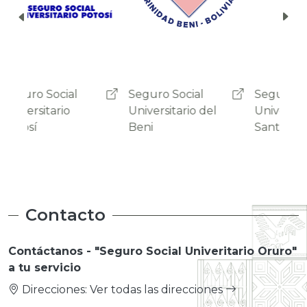
Seguro Social
Seguro Social
Segu
Universitario del
Universitario de
Univ
Beni
Santa Cruz
Suc
Contacto
Contáctanos - "Seguro Social Univeritario Oruro"
a tu servicio
Direcciones:
Ver todas las direcciones