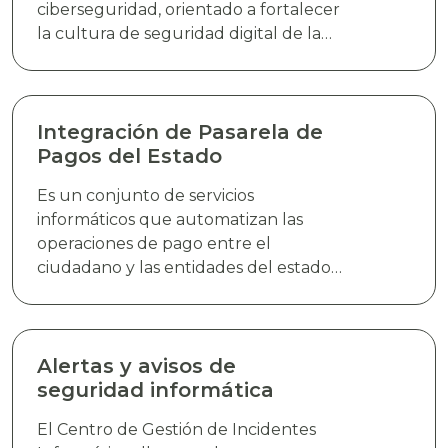
ciberseguridad, orientado a fortalecer
la cultura de seguridad digital de la
población en general, abordando
temáticas clave relacionadas con la
prevención de riesgos, buenas
prácticas de identificación y respuesta
Integración de Pasarela de
a amenazas cibernética, mediante
Pagos del Estado
charlas dinámicas impartidas en
Es un conjunto de servicios
formatos presencial y virtual.
informáticos que automatizan las
operaciones de pago entre el
ciudadano y las entidades del estado
para la adquisición de bienes o
servicios. La Pasarela de Pagos del
Estado (PPE) permite la integración de
pagos en línea, quitando con ello el
Alertas y avisos de
requisito tradicional de una boleta de
seguridad informática
pago evitando que el ciudadano deba
El Centro de Gestión de Incidentes
realizar filas en las entidades bancarias