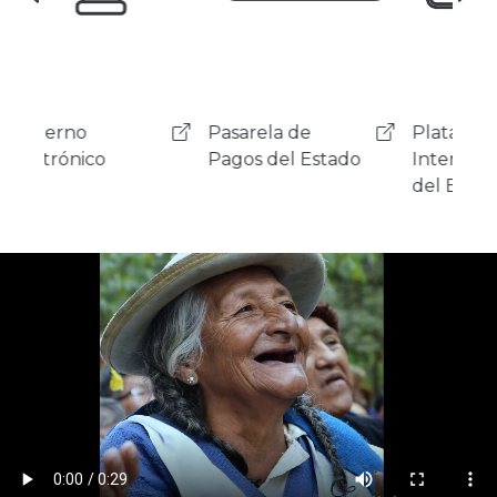
Pasarela de
Plataforma de
Ciu
Pagos del Estado
Interoperabilidad
Digi
del Estado