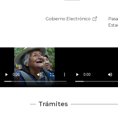
Pasarela de Pagos del
Plat
Estado
Inte
Est
Trámites