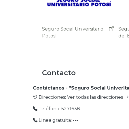
factura es firmada
digitalmente, además de
que es registrada y validada
en la base de datos del
Seguro Social Universitario
Segu
Servicio de Impuestos
del Beni
de S
Nacionales en tiempo real.
Contacto
Contáctanos - "Seguro Social Univerita
Direcciones:
Ver todas las direcciones
Teléfono: 5271638
Línea gratuita: ---