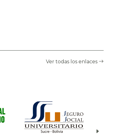
seguridad que permitan a
las instituciones anticiparse y
reaccionar de manera
oportuna frente a posibles
incidentes. Los resultados de
este monitoreo son
compartidos a través de la
página web del CGII, así
Ver todas los enlaces
como mediante boletines
informativos enviados por
correo electrónico a una
lista de suscriptores
registrados.