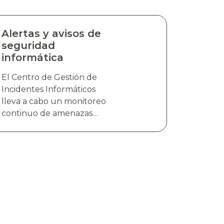
Alertas y avisos de
seguridad
informática
El Centro de Gestión de
Incidentes Informáticos
lleva a cabo un monitoreo
continuo de amenazas
cibernéticas emergentes,
incluyendo nuevas
vulnerabilidades, campañas
de distribución de malware
y explotación de
vulnerabilidades. La
información es analizada y
validada con el objetivo de
generar alertas y avisos de