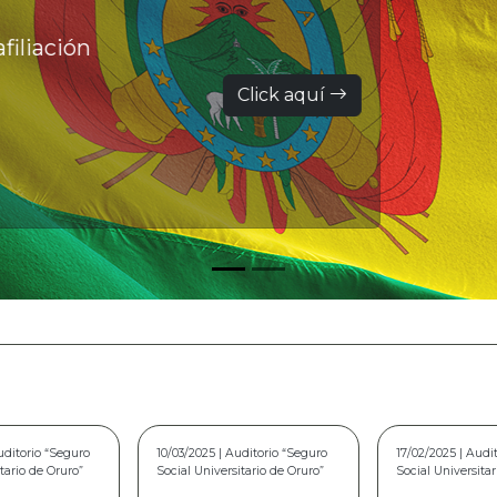
filiación
Click aquí
uditorio “Seguro
17/02/2025 | Auditorio "Seguro
15/02/2024 | Audi
tario de Oruro”
Social Universitario de Oruro”
Social Universita