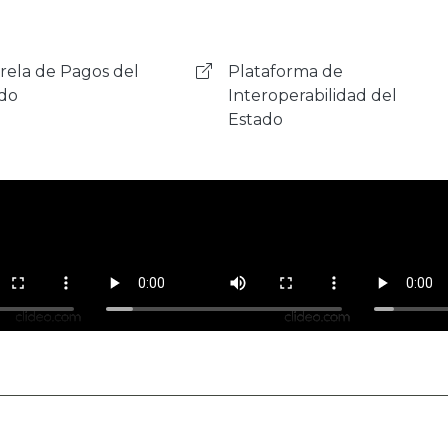
aforma de
Ciudadanía Digital
roperabilidad del
ado