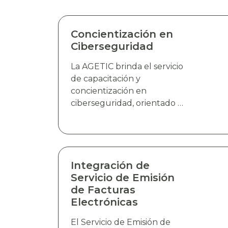
Concientización en
Ciberseguridad
La AGETIC brinda el servicio
de capacitación y
concientización en
ciberseguridad, orientado a
fortalecer la cultura de
seguridad digital de la
población en general,
abordando temáticas clave
relacionadas con la
Integración de
prevención de riesgos,
Servicio de Emisión
buenas prácticas de
de Facturas
identificación y respuesta a
Electrónicas
amenazas cibernética,
El Servicio de Emisión de
mediante charlas dinámicas