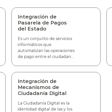
Integración de
Pasarela de Pagos
del Estado
Es un conjunto de servicios
informáticos que
automatizan las operaciones
de pago entre el ciudadano
y las entidades del estado
para la adquisición de bienes
o servicios. La Pasarela de
Pagos del Estado (PPE)
Integración de
permite la integración de
Mecanismos de
pagos en línea, quitando
Ciudadanía Digital
con ello el requisito
La Ciudadanía Digital es la
tradicional de una boleta de
identidad digital de las y los
pago evitando que el