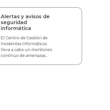
Alertas y avisos de
seguridad
informática
El Centro de Gestión de
Incidentes Informáticos
lleva a cabo un monitoreo
continuo de amenazas
cibernéticas emergentes,
incluyendo nuevas
vulnerabilidades, campañas
de distribución de malware
y explotación de
vulnerabilidades. La
información es analizada y
validada con el objetivo de
generar alertas y avisos de