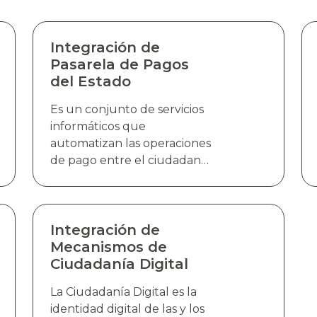
Integración de
Pasarela de Pagos
del Estado
Es un conjunto de servicios
informáticos que
automatizan las operaciones
de pago entre el ciudadano
y las entidades del estado
para la adquisición de bienes
o servicios. La Pasarela de
Pagos del Estado (PPE)
Integración de
permite la integración de
Mecanismos de
pagos en línea, quitando
Ciudadanía Digital
con ello el requisito
La Ciudadanía Digital es la
tradicional de una boleta de
identidad digital de las y los
pago evitando que el