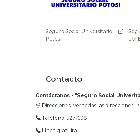
factura es firmada
digitalmente, además de
que es registrada y validada
en la base de datos del
Seguro Social Universitario
Segu
Servicio de Impuestos
del Beni
de S
Nacionales en tiempo real.
Contacto
Contáctanos - "Seguro Social Univerita
Direcciones:
Ver todas las direcciones
Teléfono: 5271638
Línea gratuita: ---