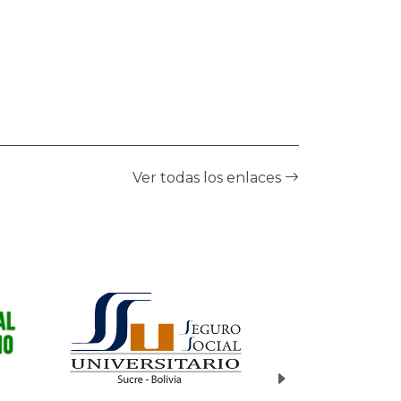
seguridad que permitan a
las instituciones anticiparse y
reaccionar de manera
oportuna frente a posibles
incidentes. Los resultados de
este monitoreo son
compartidos a través de la
página web del CGII, así
Ver todas los enlaces
como mediante boletines
informativos enviados por
correo electrónico a una
lista de suscriptores
registrados.