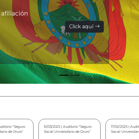
filiación
Click aquí
uditorio “Seguro
17/02/2025 | Auditorio "Seguro
15/02/2024 | Audi
tario de Oruro”
Social Universitario de Oruro”
Social Universita