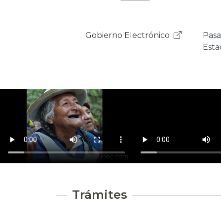
Pasarela de Pagos del
Plat
Estado
Inte
Esta
Trámites