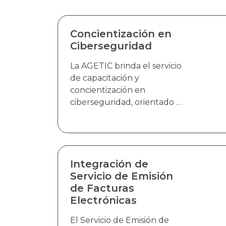
Concientización en
Ciberseguridad
La AGETIC brinda el servicio
de capacitación y
concientización en
ciberseguridad, orientado a
fortalecer la cultura de
seguridad digital de la
población en general,
abordando temáticas clave
relacionadas con la
Integración de
prevención de riesgos,
Servicio de Emisión
buenas prácticas de
de Facturas
identificación y respuesta a
Electrónicas
amenazas cibernética,
El Servicio de Emisión de
mediante charlas dinámicas