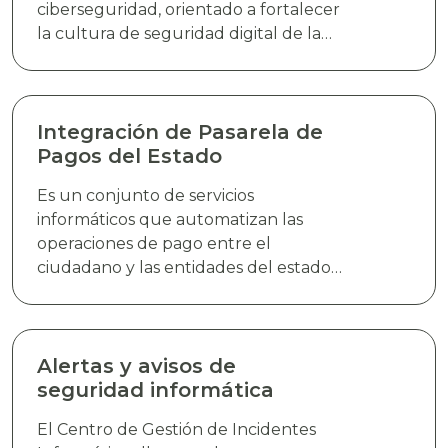
ciberseguridad, orientado a fortalecer
la cultura de seguridad digital de la
población en general, abordando
temáticas clave relacionadas con la
prevención de riesgos, buenas
prácticas de identificación y respuesta
Integración de Pasarela de
a amenazas cibernética, mediante
Pagos del Estado
charlas dinámicas impartidas en
Es un conjunto de servicios
formatos presencial y virtual.
informáticos que automatizan las
operaciones de pago entre el
ciudadano y las entidades del estado
para la adquisición de bienes o
servicios. La Pasarela de Pagos del
Estado (PPE) permite la integración de
pagos en línea, quitando con ello el
Alertas y avisos de
requisito tradicional de una boleta de
seguridad informática
pago evitando que el ciudadano deba
El Centro de Gestión de Incidentes
realizar filas en las entidades bancarias