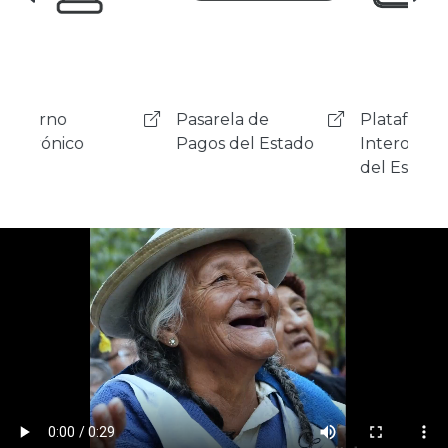
Pasarela de
Plataforma de
Ciu
Pagos del Estado
Interoperabilidad
Digi
del Estado