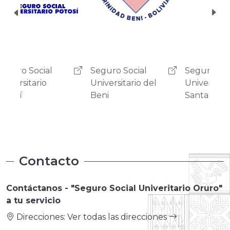
Seguro Social
Seguro Social
Segu
Universitario del
Universitario de
Univ
Beni
Santa Cruz
Suc
Contacto
Contáctanos - "Seguro Social Univeritario Oruro"
a tu servicio
Direcciones:
Ver todas las direcciones