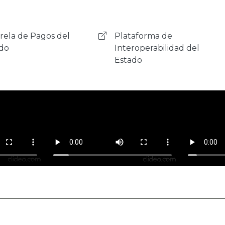
aforma de
Ciudadanía Digital
roperabilidad del
ado