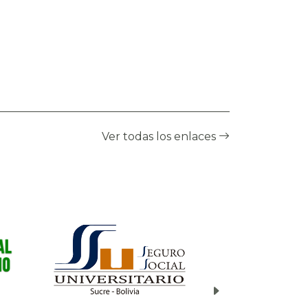
seguridad que permitan a
las instituciones anticiparse y
reaccionar de manera
oportuna frente a posibles
incidentes. Los resultados de
este monitoreo son
compartidos a través de la
página web del CGII, así
Ver todas los enlaces
como mediante boletines
informativos enviados por
correo electrónico a una
lista de suscriptores
registrados.