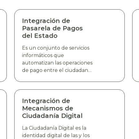
Integración de
Pasarela de Pagos
del Estado
Es un conjunto de servicios
informáticos que
automatizan las operaciones
de pago entre el ciudadano
y las entidades del estado
para la adquisición de bienes
o servicios. La Pasarela de
Pagos del Estado (PPE)
Integración de
permite la integración de
Mecanismos de
pagos en línea, quitando
Ciudadanía Digital
con ello el requisito
La Ciudadanía Digital es la
tradicional de una boleta de
identidad digital de las y los
pago evitando que el