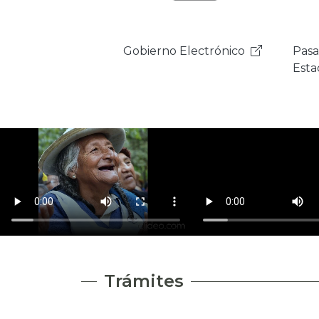
Pasarela de Pagos del
Plat
Estado
Inte
Est
Trámites