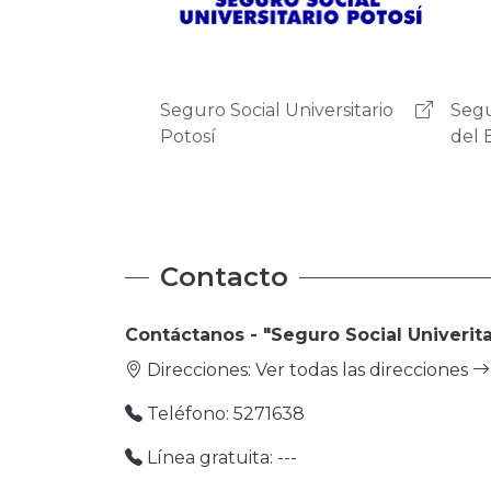
factura es firmada
digitalmente, además de
que es registrada y validada
en la base de datos del
Seguro Social Universitario
Segu
Servicio de Impuestos
del Beni
de S
Nacionales en tiempo real.
Contacto
Contáctanos - "Seguro Social Univerita
Direcciones:
Ver todas las direcciones
Teléfono: 5271638
Línea gratuita: ---