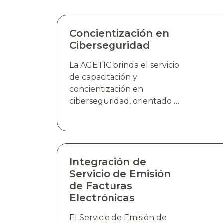
Concientización en
Ciberseguridad
La AGETIC brinda el servicio
de capacitación y
concientización en
ciberseguridad, orientado a
fortalecer la cultura de
seguridad digital de la
población en general,
abordando temáticas clave
relacionadas con la
Integración de
prevención de riesgos,
Servicio de Emisión
buenas prácticas de
de Facturas
identificación y respuesta a
Electrónicas
amenazas cibernética,
El Servicio de Emisión de
mediante charlas dinámicas