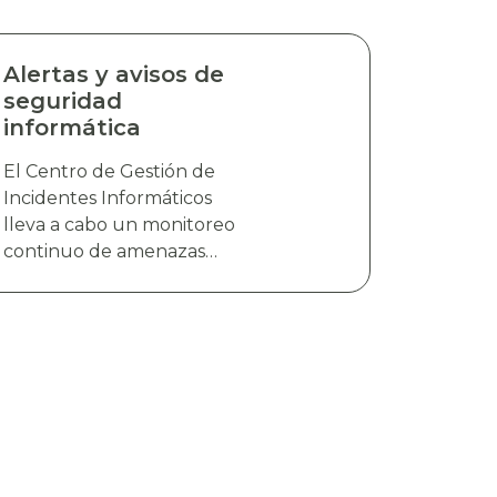
Alertas y avisos de
seguridad
informática
El Centro de Gestión de
Incidentes Informáticos
lleva a cabo un monitoreo
continuo de amenazas
cibernéticas emergentes,
incluyendo nuevas
vulnerabilidades, campañas
de distribución de malware
y explotación de
vulnerabilidades. La
información es analizada y
validada con el objetivo de
generar alertas y avisos de