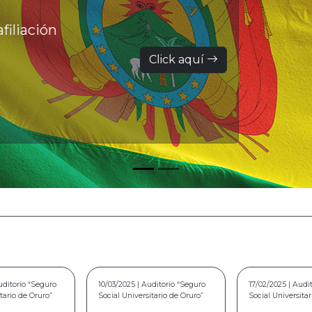
filiación
Click aquí
uditorio “Seguro
17/02/2025 | Auditorio "Seguro
15/02/2024 | Audi
itario de Oruro”
Social Universitario de Oruro”
Social Universita